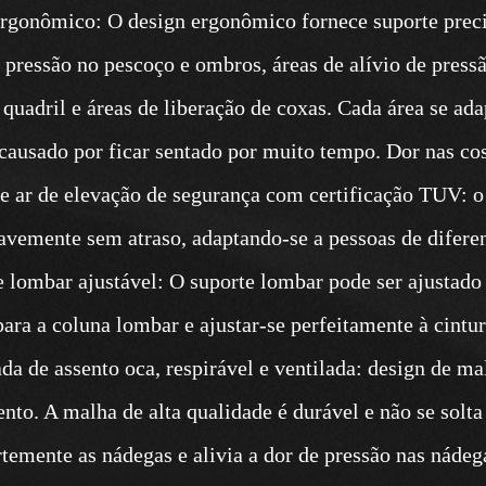
rgonômico: O design ergonômico fornece suporte preci
e pressão no pescoço e ombros, áreas de alívio de pressã
 quadril e áreas de liberação de coxas. Cada área se ad
 causado por ficar sentado por muito tempo. Dor nas co
de ar de elevação de segurança com certificação TUV: o
avemente sem atraso, adaptando-se a pessoas de diferen
e lombar ajustável: O suporte lombar pode ser ajustado 
para a coluna lombar e ajustar-se perfeitamente à cintu
da de assento oca, respirável e ventilada: design de ma
nto. A malha de alta qualidade é durável e não se solt
rtemente as nádegas e alivia a dor de pressão nas nádeg