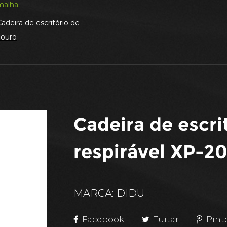
malha
adeira de escritório de
couro
Cadeira de escri
respirável XP-2
MARCA: DIDU
Facebook
Tuitar
Pint