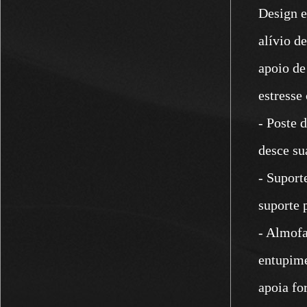
Design e
alívio d
apoio de
estresse
- Poste 
desce su
- Suport
suporte 
- Almofa
entupime
apoia fo