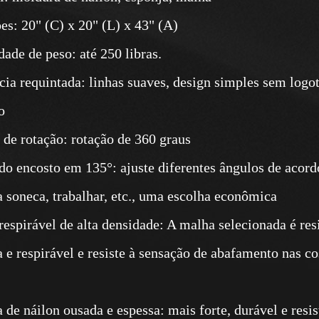
proporcionam suporte para os 
s: 20" (C) x 20" (L) x 43" (A)
descansar. São estáveis ​​e tê
dade de peso: até 250 libras.
também são desenhados com um
cia requintada: linhas suaves, design simples sem logo
alta densidade é resistente a r
o
e é respirável e resiste à sens
se sujar e é mais tranquilo de
de rotação: rotação de 360 ​​graus
macia 4DPU podem ser levanta
 do encosto em 135°: ajuste diferentes ângulos de acor
cair. A superfície é feita de m
a soneca, trabalhar, etc., uma escolha econômica
não irrita as mãos. Também pod
respirável de alta densidade: A malha selecionada é resi
direita, para a frente e para t
a e respirável e resiste à sensação de abafamento nas cos
relaxar. Poste de ar de elevaç
de ar à prova de explosão SGS
 de náilon ousada e espessa: mais forte, durável e resist
adaptando-se a pessoas de dife