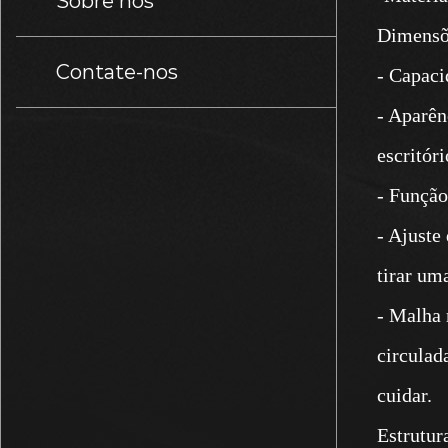
Sobre nós
Dimensõe
Contate-nos
- Capaci
- Aparên
escritóri
- Função 
- Ajuste
tirar um
- Malha 
circulad
cuidar.
Estrutura