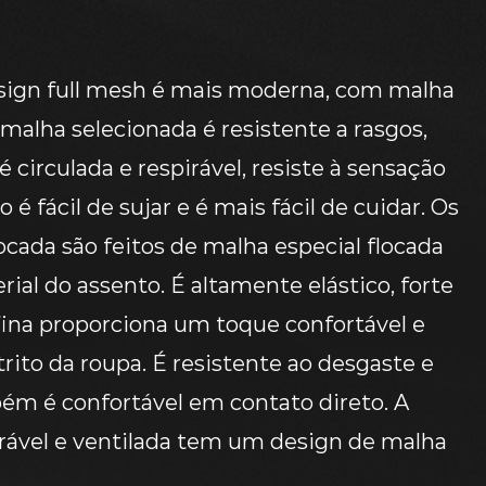
esign full mesh é mais moderna, com malha
 malha selecionada é resistente a rasgos,
é circulada e respirável, resiste à sensação
é fácil de sujar e é mais fácil de cuidar. Os
ocada são feitos de malha especial flocada
ial do assento. É altamente elástico, forte
a fina proporciona um toque confortável e
trito da roupa. É resistente ao desgaste e
m é confortável em contato direto. A
irável e ventilada tem um design de malha
e refrescante sem ser abafada. A malha de