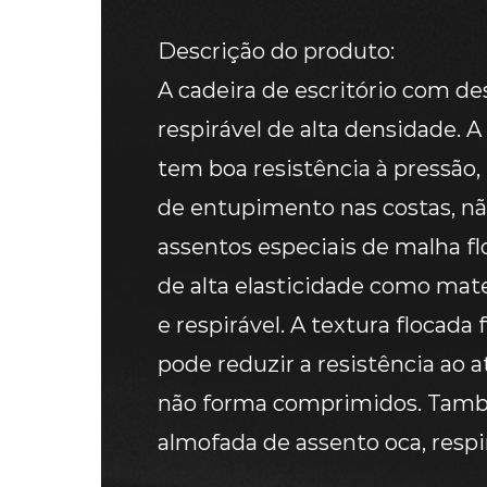
Descrição do produto:
A cadeira de escritório com d
respirável de alta densidade. A
tem boa resistência à pressão, 
de entupimento nas costas, não 
assentos especiais de malha fl
de alta elasticidade como mater
e respirável. A textura flocad
pode reduzir a resistência ao a
não forma comprimidos. També
almofada de assento oca, resp
completa, que é transparente 