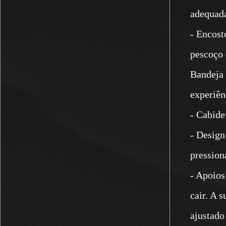
adequada
- Encost
pescoço e
Bandeja 
experiên
- Cabide
- Design
pression
- Apoios
cair. A 
ajustado 