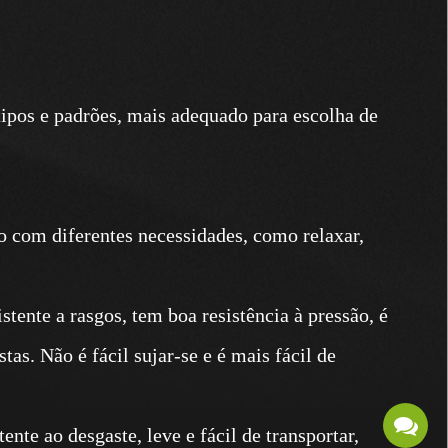
pés, deixando-o mais confortável ao
m pequena presença, e os apoios para os pés
a malha especial. A malha respirável de
tipos e padrões, mais adequado para escolha de
asgos, tem boa resistência à pressão, circula
ação de entupimento nas costas. Não é fácil
 cuidar. Os apoios de braços com cobertura
dos e abaixados para apoiar os braços sem
do com diferentes necessidades, como relaxar,
aterial PU macio, macio e agradável à pele e
e ser ajustado para a esquerda e para a
stente a rasgos, tem boa resistência à pressão, é
rás e é adequado para sentar-se direito ou
tas. Não é fácil sujar-se e é mais fácil de
ão de segurança com certificação TUV, poste
 sobe e desce suavemente sem atraso,
ente ao desgaste, leve e fácil de transportar,
rentes alturas.